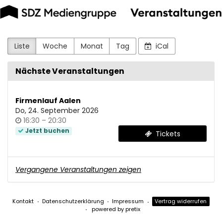
SDZ
Zum
Haupt-
Druck
Inhalt
springen
und
Liste
Woche
Monat
Tag
iCal
Medien
Nächste Veranstaltungen
GmbH
Firmenlauf Aalen
Do, 24. September 2026
Uhrzeit
bis
16:30
–
20:30
Jetzt buchen
Tickets
Vergangene Veranstaltungen zeigen
Kontakt
Datenschutzerklärung
Impressum
Vertrag widerrufen
powered by pretix