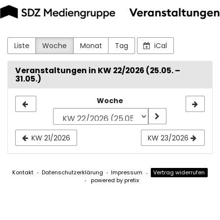
SDZ
Zum
Haupt-
Druck
Inhalt
springen
und
Liste
Woche
Monat
Tag
iCal
Medien
Veranstaltungen in KW 22/2026 (25.05. –
31.05.)
GmbH
Woche
Woche
zur
Anzeige
KW 21/2026
KW 23/2026
auswählen
Kontakt
Datenschutzerklärung
Impressum
Vertrag widerrufen
powered by pretix