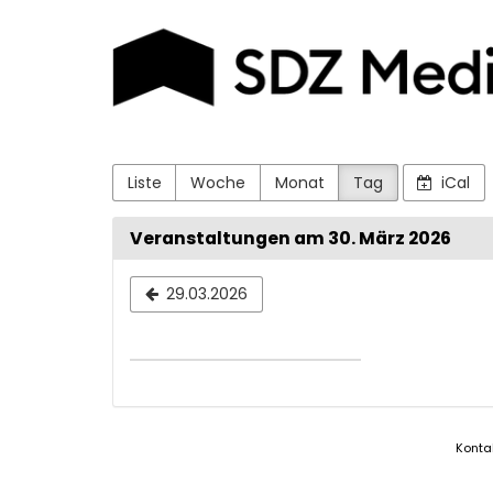
SDZ
Zum
Haupt-
Druck
Inhalt
springen
und
Medien
GmbH
Liste
Woche
Monat
Tag
iCal
Veranstaltungen am 30. März 2026
Datum
29.03.2026
zur
Anzeige
auswähle
Konta