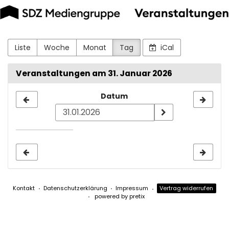
SDZ
Zum
Haupt-
Druck
Inhalt
springen
und
Liste
Woche
Monat
Tag
iCal
Medien
Veranstaltungen am 31. Januar 2026
GmbH
Datum
Datum
zur
Anzeige
auswählen
Kontakt
Datenschutzerklärung
Impressum
Vertrag widerrufen
powered by pretix